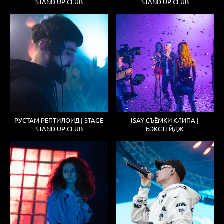
STAND UP CLUB
STAND UP CLUB
РУСТАМ РЕПТИЛОИД | STAGE
ISAY СЪЁМКИ КЛИПА |
STAND UP CLUB
БЭКСТЕЙДЖ